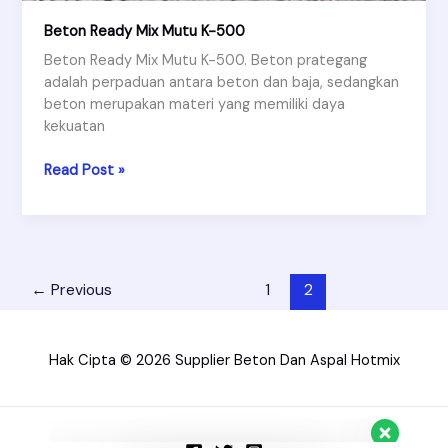
Beton Ready Mix Mutu K-500
Beton Ready Mix Mutu K-500. Beton prategang
adalah perpaduan antara beton dan baja, sedangkan
beton merupakan materi yang memiliki daya
kekuatan
Beton
Read Post »
Ready
Mix
Mutu
K-
500
Jasa Beton Dan Pompa Beton
←
Previous
1
2
082311781808
Hak Cipta © 2026 Supplier Beton Dan Aspal Hotmix
Available