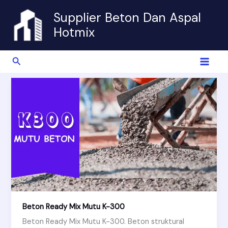
Lewati
Supplier Beton Dan Aspal
ke
konten
Hotmix
Cari
Beton Ready Mix Mutu K-300
Beton Ready Mix Mutu K-300. Beton struktural